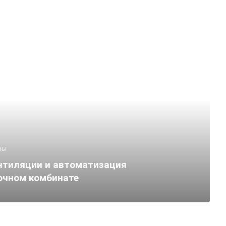
ры
нтиляции и автоматизация
очном комбинате