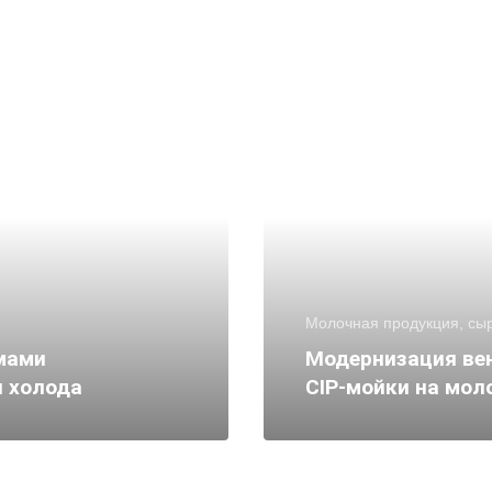
Молочная продукция, сы
мами
Модернизация ве
и холода
CIP-мойки на мол