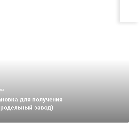
ры
ановка для получения
ыродельный завод)