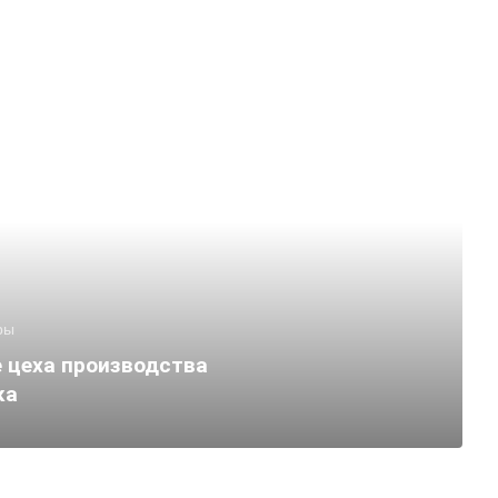
ры
 цеха производства
ка