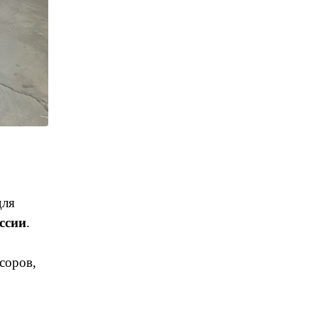
ля
ссии
.
соров,